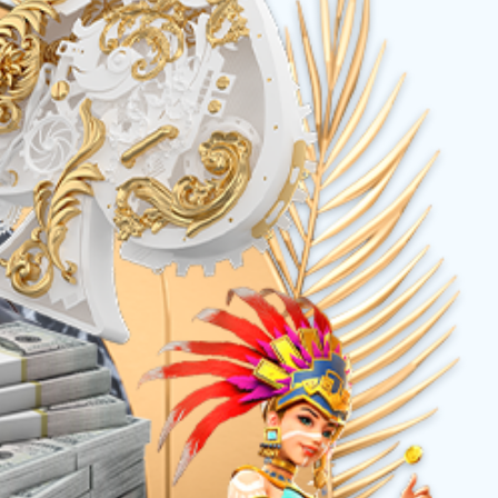
方站再明完成了
艺开发以及临床
制肿瘤血管生
创新
米兰官方站传讯
血管靶向药物，
布局
管线