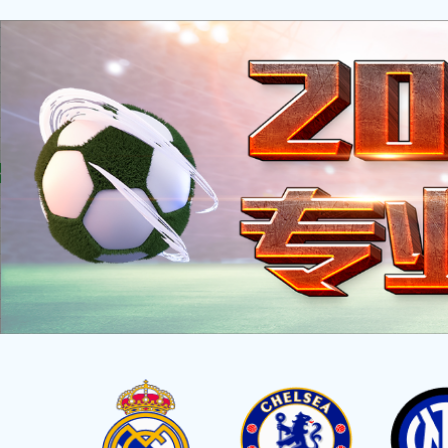
关于米兰官方站
患者第一
协同
加入米兰官方站
米兰官方站不能懈怠 为