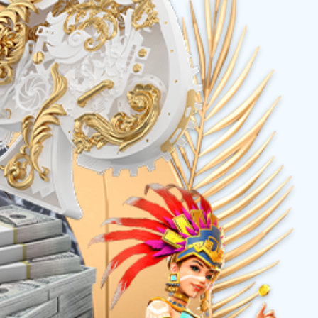
创新
米兰官方站传讯
布局
重点实验室
管线